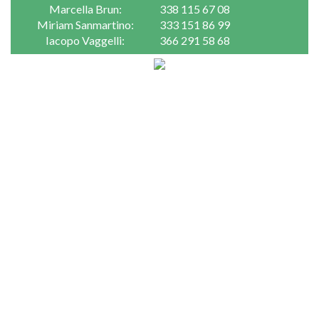
Marcella Brun:
338 115 67 08
Miriam Sanmartino:
333 151 86 99
Iacopo Vaggelli:
366 291 58 68