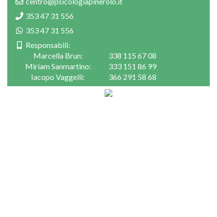
centro@psicologiapinerolo.it
353 47 31 556
353 47 31 556
Responsabili:
Marcella Brun:
338 115 67 08
Miriam Sanmartino:
333 151 86 99
Iacopo Vaggelli:
366 291 58 68