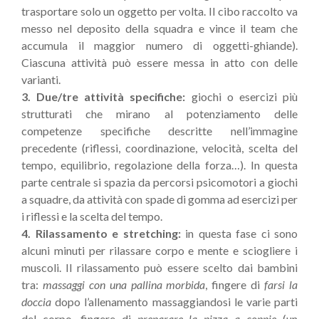
trasportare solo un oggetto per volta. Il cibo raccolto va
messo nel deposito della squadra e vince il team che
accumula il maggior numero di oggetti-ghiande).
Ciascuna attività può essere messa in atto con delle
varianti.
3. Due/tre attività specifiche:
giochi o esercizi più
strutturati che mirano al potenziamento delle
competenze specifiche descritte nell’immagine
precedente (riflessi, coordinazione, velocità, scelta del
tempo, equilibrio, regolazione della forza…). In questa
parte centrale si spazia da percorsi psicomotori a giochi
a squadre, da attività con spade di gomma ad esercizi per
i riflessi e la scelta del tempo.
4. Rilassamento e stretching:
in questa fase ci sono
alcuni minuti per rilassare corpo e mente e sciogliere i
muscoli. Il rilassamento può essere scelto dai bambini
tra:
massaggi con una pallina morbida
, fingere di
farsi la
doccia
dopo l’allenamento massaggiandosi le varie parti
del corpo, fingere di
preparare la pizza a coppie
(un