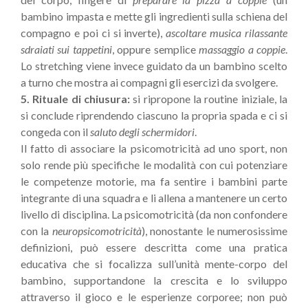
bambino impasta e mette gli ingredienti sulla schiena del
compagno e poi ci si inverte),
ascoltare musica rilassante
sdraiati sui tappetini
, oppure semplice
massaggio a coppie
.
Lo stretching viene invece guidato da un bambino scelto
a turno che mostra ai compagni gli esercizi da svolgere.
5. Rituale di chiusura:
si ripropone la routine iniziale, la
si conclude riprendendo ciascuno la propria spada e ci si
congeda con il
saluto degli schermidori
.
Il fatto di associare la psicomotricità ad uno sport, non
solo rende più specifiche le modalità con cui potenziare
le competenze motorie, ma fa sentire i bambini parte
integrante di una squadra e li allena a mantenere un certo
livello di disciplina. La psicomotricità (da non confondere
con la
neuropsicomotricità
), nonostante le numerosissime
definizioni, può essere descritta come una pratica
educativa che si focalizza sull’unità mente-corpo del
bambino, supportandone la crescita e lo sviluppo
attraverso il gioco e le esperienze corporee; non può