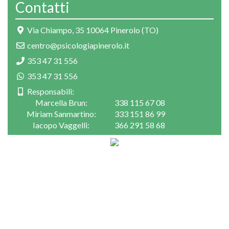
Contatti
Via Chiampo, 35 10064 Pinerolo (TO)
centro@psicologiapinerolo.it
353 47 31 556
353 47 31 556
Responsabili:
Marcella Brun:
338 115 67 08
Miriam Sanmartino:
333 151 86 99
Iacopo Vaggelli:
366 291 58 68