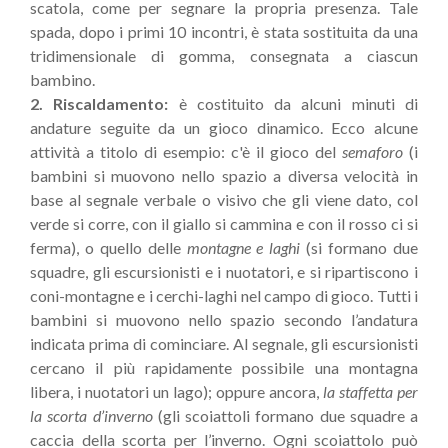
scatola, come per segnare la propria presenza. Tale
spada, dopo i primi 10 incontri, è stata sostituita da una
tridimensionale di gomma, consegnata a ciascun
bambino.
2. Riscaldamento:
è costituito da alcuni minuti di
andature seguite da un gioco dinamico. Ecco alcune
attività a titolo di esempio: c'è il gioco del
semaforo
(i
bambini si muovono nello spazio a diversa velocità in
base al segnale verbale o visivo che gli viene dato, col
verde si corre, con il giallo si cammina e con il rosso ci si
ferma), o quello delle
montagne e laghi
(si formano due
squadre, gli escursionisti e i nuotatori, e si ripartiscono i
coni-montagne e i cerchi-laghi nel campo di gioco. Tutti i
bambini si muovono nello spazio secondo l’andatura
indicata prima di cominciare. Al segnale, gli escursionisti
cercano il più rapidamente possibile una montagna
libera, i nuotatori un lago); oppure ancora,
la staffetta per
la scorta d’inverno
(gli scoiattoli formano due squadre a
caccia della scorta per l’inverno. Ogni scoiattolo può