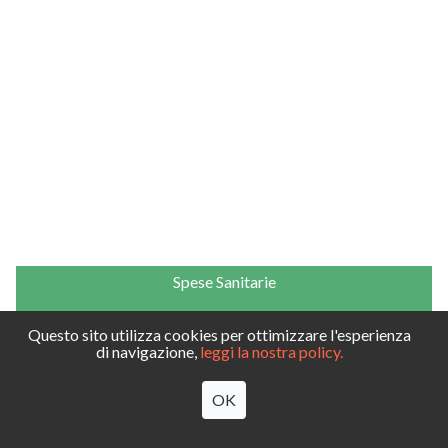
Spese Sanitarie
Scrivici
Questo sito utilizza cookies per ottimizzare l'esperienza
Privacy & Terms
di navigazione,
leggi la nostra policy.
© 2019 CentroLogos
OK