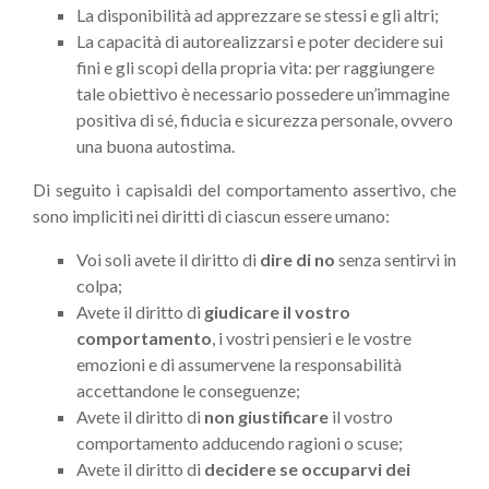
La disponibilità ad apprezzare se stessi e gli altri;
La capacità di autorealizzarsi e poter decidere sui
fini e gli scopi della propria vita: per raggiungere
tale obiettivo è necessario possedere un’immagine
positiva di sé, fiducia e sicurezza personale, ovvero
una buona autostima.
Di seguito i capisaldi del comportamento assertivo, che
sono impliciti nei diritti di ciascun essere umano:
Voi soli avete il diritto di
dire di no
senza sentirvi in
colpa;
Avete il diritto di
giudicare il vostro
comportamento
, i vostri pensieri e le vostre
emozioni e di assumervene la responsabilità
accettandone le conseguenze;
Avete il diritto di
non giustificare
il vostro
comportamento adducendo ragioni o scuse;
Avete il diritto di
decidere se occuparvi dei