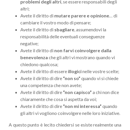
problemi degli altri
, se essere responsabili degli
altri;
Avete il diritto di
mutare parere e opinione
… di
cambiare il vostro modo di pensare;
Avete il diritto di
sbagliare
, assumendovi la
responsabilità delle eventuali conseguenze
negative;
Avete il diritto di
non farvi coinvolgere dalla
benevolenza
che gli altri vi mostrano quando vi
chiedono qualcosa;
Avete il diritto di essere
illogici
nelle vostre scelte;
Avete il diritto di dire
“non so”
quando vi si chiede
una competenza che non avete;
Avete il diritto di dire
“non capisco”
a chi non dice
chiaramente che cosa si aspetta da voi;
Avete il diritto di dire
“non mi interessa”
quando
gli altri vi vogliono coinvolgere nelle loro iniziative.
A questo punto è lecito chiedersi se esiste realmente una