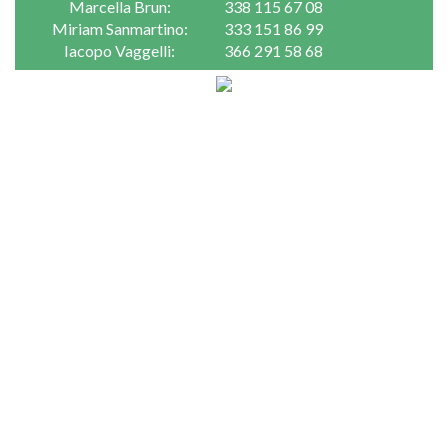
Marcella Brun:
338 115 67 08
Miriam Sanmartino:
333 151 86 99
Iacopo Vaggelli:
366 291 58 68