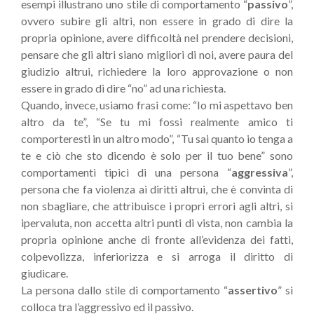
esempi illustrano uno stile di comportamento “
passivo
”,
ovvero subire gli altri, non essere in grado di dire la
propria opinione, avere difficoltà nel prendere decisioni,
pensare che gli altri siano migliori di noi, avere paura del
giudizio altrui, richiedere la loro approvazione o non
essere in grado di dire “no” ad una richiesta.
Quando, invece, usiamo frasi come: “Io mi aspettavo ben
altro da te”, “Se tu mi fossi realmente amico ti
comporteresti in un altro modo”, “Tu sai quanto io tenga a
te e ciò che sto dicendo è solo per il tuo bene” sono
comportamenti tipici di una persona “
aggressiva
”,
persona che fa violenza ai diritti altrui, che è convinta di
non sbagliare, che attribuisce i propri errori agli altri, si
ipervaluta, non accetta altri punti di vista, non cambia la
propria opinione anche di fronte all’evidenza dei fatti,
colpevolizza, inferiorizza e si arroga il diritto di
giudicare.
La persona dallo stile di comportamento “
assertivo
” si
colloca tra l’aggressivo ed il passivo.