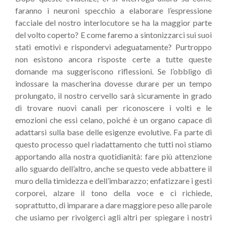
faranno i neuroni specchio a elaborare l’espressione
facciale del nostro interlocutore se ha la maggior parte
del volto coperto? E come faremo a sintonizzarci sui suoi
stati emotivi e rispondervi adeguatamente? Purtroppo
non esistono ancora risposte certe a tutte queste
domande ma suggeriscono riflessioni. Se l’obbligo di
indossare la mascherina dovesse durare per un tempo
prolungato, il nostro cervello sarà sicuramente in grado
di trovare nuovi canali per riconoscere i volti e le
emozioni che essi celano, poiché è un organo capace di
adattarsi sulla base delle esigenze evolutive. Fa parte di
questo processo quel riadattamento che tutti noi stiamo
apportando alla nostra quotidianità: fare più attenzione
allo sguardo dell’altro, anche se questo vede abbattere il
muro della timidezza e dell’imbarazzo; enfatizzare i gesti
corporei, alzare il tono della voce e ci richiede,
soprattutto, di imparare a dare maggiore peso alle parole
che usiamo per rivolgerci agli altri per spiegare i nostri