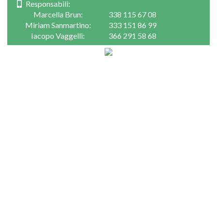
Responsabili:
Marcella Brun:
338 115 67 08
Miriam Sanmartino:
333 151 86 99
Iacopo Vaggelli:
366 291 58 68