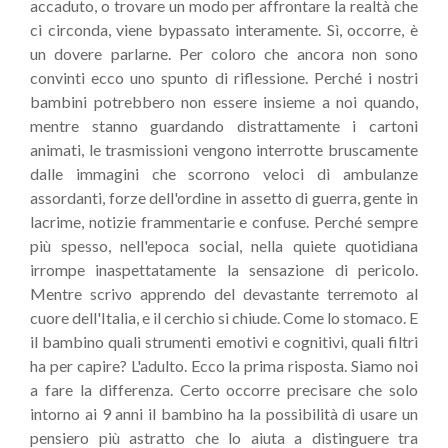
accaduto, o trovare un modo per affrontare la realtà che
ci circonda, viene bypassato interamente. Sì, occorre, è
un dovere parlarne. Per coloro che ancora non sono
convinti ecco uno spunto di riflessione. Perché i nostri
bambini potrebbero non essere insieme a noi quando,
mentre stanno guardando distrattamente i cartoni
animati, le trasmissioni vengono interrotte bruscamente
dalle immagini che scorrono veloci di ambulanze
assordanti, forze dell'ordine in assetto di guerra, gente in
lacrime, notizie frammentarie e confuse. Perché sempre
più spesso, nell'epoca social, nella quiete quotidiana
irrompe inaspettatamente la sensazione di pericolo.
Mentre scrivo apprendo del devastante terremoto al
cuore dell'Italia, e il cerchio si chiude. Come lo stomaco. E
il bambino quali strumenti emotivi e cognitivi, quali filtri
ha per capire? L'adulto. Ecco la prima risposta. Siamo noi
a fare la differenza. Certo occorre precisare che solo
intorno ai 9 anni il bambino ha la possibilità di usare un
pensiero più astratto che lo aiuta a distinguere tra