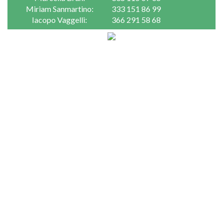
Miriam Sanmartino:
333 151 86 99
Iacopo Vaggelli:
366 291 58 68