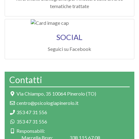
tematiche trattate
SOCIAL
Seguici su Facebook
Contatti
Via Chiampo, 35 10064 Pinerolo (TO)
centro@psicologiapinerolo.it
353 47 31 556
353 47 31 556
Responsabili:
Marcella Brun:
338 115 67 08