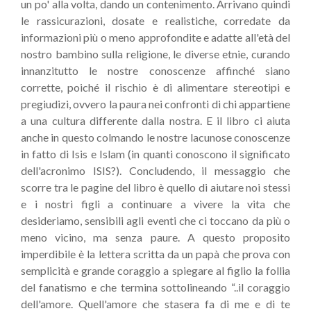
un po' alla volta, dando un contenimento. Arrivano quindi
le rassicurazioni, dosate e realistiche, corredate da
informazioni più o meno approfondite e adatte all'età del
nostro bambino sulla religione, le diverse etnie, curando
innanzitutto le nostre conoscenze affinché siano
corrette, poiché il rischio è di alimentare stereotipi e
pregiudizi, ovvero la paura nei confronti di chi appartiene
a una cultura differente dalla nostra. E il libro ci aiuta
anche in questo colmando le nostre lacunose conoscenze
in fatto di Isis e Islam (in quanti conoscono il significato
dell'acronimo ISIS?). Concludendo, il messaggio che
scorre tra le pagine del libro è quello di aiutare noi stessi
e i nostri figli a continuare a vivere la vita che
desideriamo, sensibili agli eventi che ci toccano da più o
meno vicino, ma senza paure. A questo proposito
imperdibile è la lettera scritta da un papà che prova con
semplicità e grande coraggio a spiegare al figlio la follia
del fanatismo e che termina sottolineando “..il coraggio
dell'amore. Quell'amore che stasera fa di me e di te