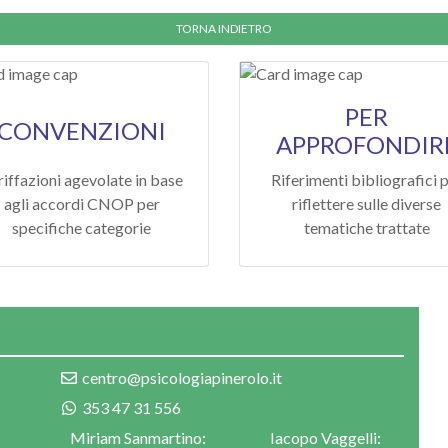
PER
CONVENZIONI
APPROFONDIR
riffazioni agevolate in base
Riferimenti bibliografici 
agli accordi CNOP per
riflettere sulle diverse
specifiche categorie
tematiche trattate
centro@psicologiapinerolo.it
353 47 31 556
:
Miriam Sanmartino:
Iacopo Vaggelli: