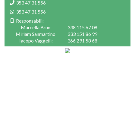
353 47 31 556
353 47 31 556
Responsabili:
Marcella Brun:
338 115 67 08
Miriam Sanmartino:
333 151 86 99
Iacopo Vaggelli:
366 291 58 68